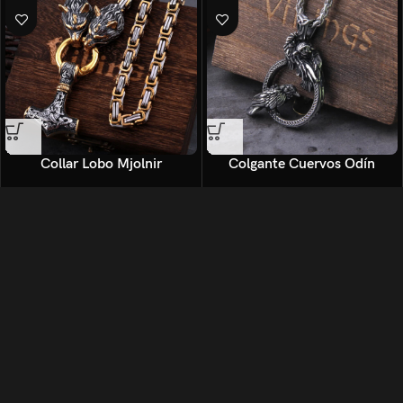
Collar Lobo Mjolnir
Colgante Cuervos Odín
★
★
★
★
★
★
★
★
★
★
(9)
(13)
39,90
€
34,90
€
54,90
€
49,90
€
-30%
-30%