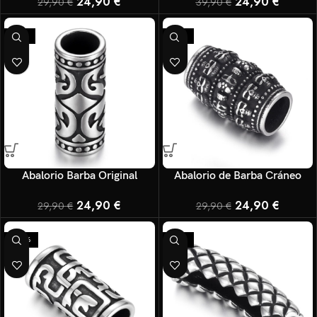
24,90
€
24,90
€
29,90
€
39,90
€
-17%
-17%
Abalorio Barba Original
Abalorio de Barba Cráneo
24,90
€
24,90
€
29,90
€
29,90
€
-20%
-17%