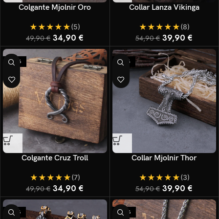
Colgante Mjolnir Oro
Collar Lanza Vikinga
★
★
★
★
★
★
★
★
★
★
(5)
(8)
34,90
€
39,90
€
49,90
€
54,90
€
-30%
-27%
Colgante Cruz Troll
Collar Mjolnir Thor
★
★
★
★
★
★
★
★
★
★
(7)
(3)
34,90
€
39,90
€
49,90
€
54,90
€
-27%
-30%