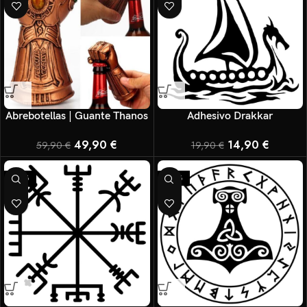
Abrebotellas | Guante Thanos
Adhesivo Drakkar
49,90
€
14,90
€
59,90
€
19,90
€
-25%
-25%