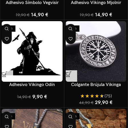
Adhesivo Símbolo Vegvisir
Adhesivo Vikingo Mjolnir
14,90
€
14,90
€
19,90
€
19,90
€
-34%
-33%
Adhesivo Vikingo Odín
Colgante Brújula Vikinga
★
★
★
★
★
9,90
€
(75)
14,90
€
29,90
€
44,90
€
-27%
-30%