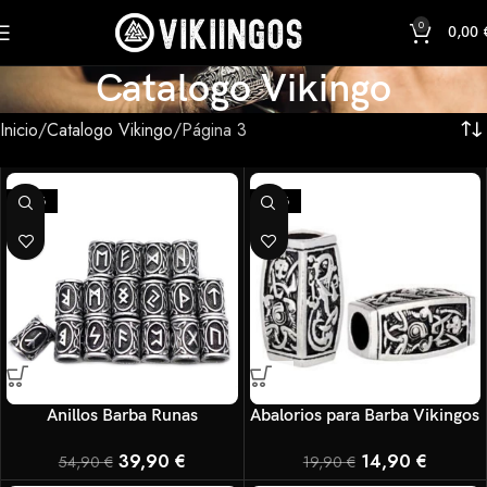
0
0,00
Catalogo Vikingo
Inicio
Catalogo Vikingo
Página 3
-27%
-25%
Anillos Barba Runas
Abalorios para Barba Vikingos
39,90
€
14,90
€
54,90
€
19,90
€