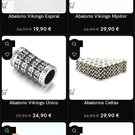
Abalorio Vikingo Espiral
Abalorio Vikingo Mjolnir
19,90
€
29,90
€
24,90
€
34,90
€
-17%
-14%
Abalorio Vikingo Único
Abalorios Celtas
24,90
€
29,90
€
29,90
€
34,90
€
-25%
-17%