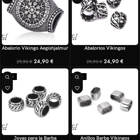
Abalorio Vikingo Aegishjalmur
Abalorios Vikingos
24,90
€
24,90
€
29,90
€
29,90
€
-29%
-38%
Joyas para la Barba
Anillos Barba Vikingos