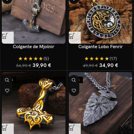
Colgante de Mjolnir
Colgante Lobo Fenrir
★
★
★
★
★
★
★
★
★
★
(5)
(17)
39,90
€
34,90
€
54,90
€
49,90
€
-30%
-27%