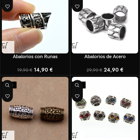
Abalorios con Runas
Abalorios de Acero
14,90
€
24,90
€
19,90
€
29,90
€
-25%
-17%