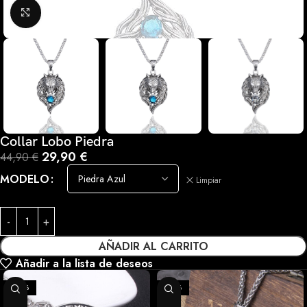
Haga clic para ampliar
Collar Lobo Piedra
29,90
€
44,90
€
MODELO
Limpiar
AÑADIR AL CARRITO
Añadir a la lista de deseos
-33%
-27%