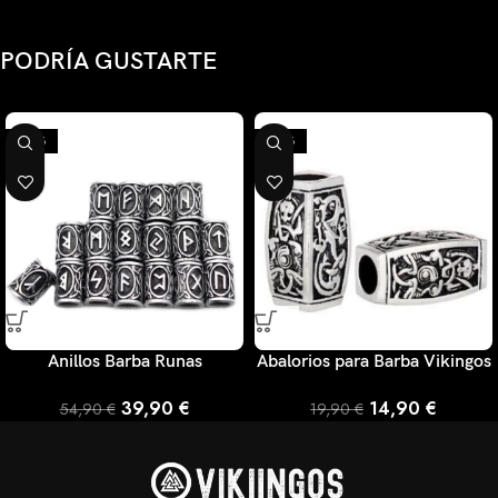
PODRÍA GUSTARTE
-27%
-25%
Anillos Barba Runas
Abalorios para Barba Vikingos
39,90
€
14,90
€
54,90
€
19,90
€