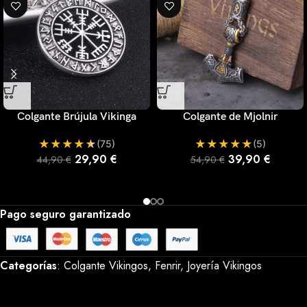
Colgante Brújula Vikinga
Colgante de Mjolnir
★
★
★
★
★
★
★
★
★
★
(75)
(5)
29,90
€
39,90
€
44,90
€
54,90
€
Pago seguro garantizado
Categorías
:
Colgante Vikingos
, 
Fenrir
, 
Joyería Vikingos