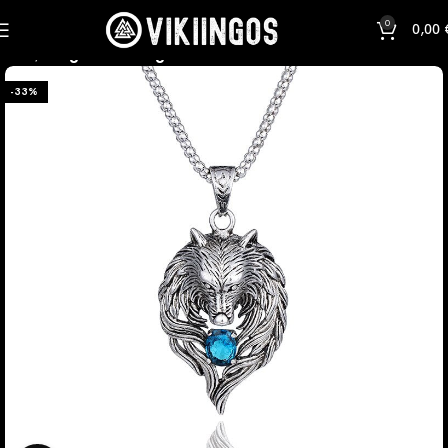
0
0,00
Inicio
Colgante Vikingos
-33%