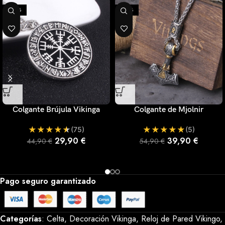
-33%
-27%
Colgante Brújula Vikinga
Colgante de Mjolnir
★
★
★
★
★
★
★
★
★
★
(75)
(5)
29,90
€
39,90
€
44,90
€
54,90
€
Pago seguro garantizado
Categorías
:
Celta
, 
Decoración Vikinga
, 
Reloj de Pared Vikingo
, 