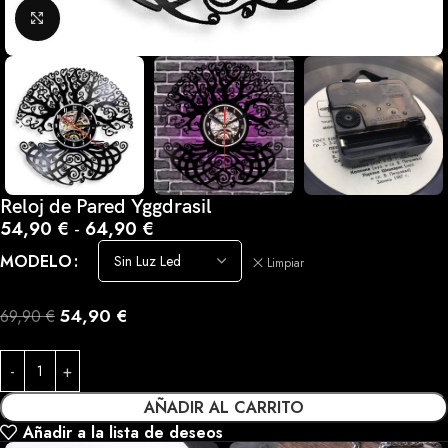
Haga clic para ampliar
Reloj de Pared Yggdrasil
54,90
€
-
64,90
€
MODELO
Limpiar
54,90
€
69,90
€
AÑADIR AL CARRITO
Añadir a la lista de deseos