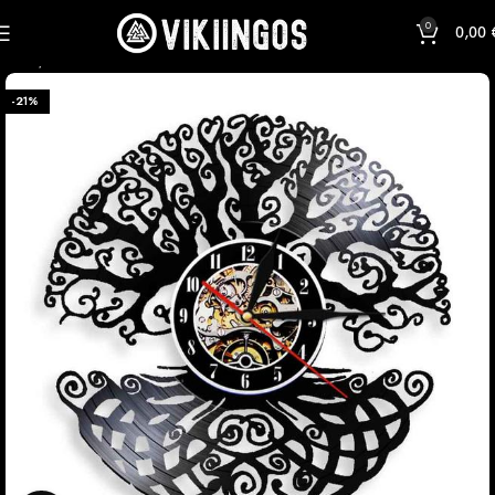
0
0,00
Inicio
Celta
-21%