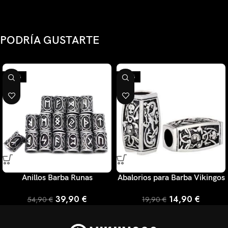
PODRÍA GUSTARTE
-27%
-25%
Anillos Barba Runas
Abalorios para Barba Vikingos
39,90
€
14,90
€
54,90
€
19,90
€